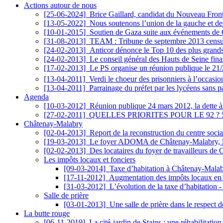
Actions autour de nous
[25-06-2024]
Brice Gaillard, candidat du Nouveau Front 
[13-05-2022]
Nous soutenons l’union de la gauche et des 
[10-01-2015]
Soutien de Gaza suite aux événements de 
[31-08-2013]
TEAM : Tribune de septembre 2013 censu
[24-02-2013]
Anticor dénonce le Top 10 des plus grands
[24-02-2013]
Le conseil général des Hauts de Seine financ
[17-02-2013]
Le PS organise un réunion publique le 21/
[13-04-2011]
Verdi le choeur des prisonniers à l’occasi
[13-04-2011]
Parrainage du préfet par les lycéens sans p
Agenda
[10-03-2012]
Réunion publique 24 mars 2012, la dette à
[27-02-2011]
QUELLES PRIORITES POUR LE 92 ? 5 
Châtenay-Malabry
[02-04-2013]
Report de la reconstruction du centre soci
[19-03-2013]
Le foyer ADOMA de Châtenay-Malabry, l’his
[02-02-2013]
Des locataires du foyer de travailleurs d
Les impôts locaux et fonciers
[09-03-2014]
Taxe d’habitation à Châtenay-Malabr
[17-11-2012]
Augmentation des impôts locaux en
[31-03-2012]
L’évolution de la taxe d’habitation
Salle de prière
[03-01-2013]
Une salle de prière dans le respect
La butte rouge
[06-11-2019]
La cité-jardin de Stains : une réhabilitati