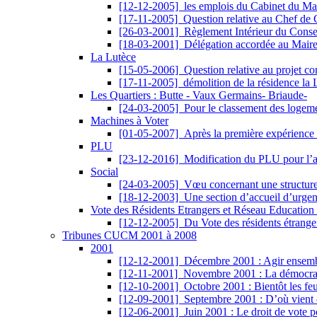
[12-12-2005]
les emplois du Cabinet du Ma
[17-11-2005]
Question relative au Chef de 
[26-03-2001]
Règlement Intérieur du Conse
[18-03-2001]
Délégation accordée au Mair
La Lutèce
[15-05-2006]
Question relative au projet c
[17-11-2005]
démolition de la résidence l
Les Quartiers : Butte - Vaux Germains- Briaude-
[24-03-2005]
Pour le classement des logeme
Machines à Voter
[01-05-2007]
Après la première expérience 
PLU
[23-12-2016]
Modification du PLU pour l’
Social
[24-03-2005]
Vœu concernant une structure 
[18-12-2003]
Une section d’accueil d’urgen
Vote des Résidents Etrangers et Réseau Education 
[12-12-2005]
Du Vote des résidents étranger
Tribunes CUCM 2001 à 2008
2001
[12-12-2001]
Décembre 2001 : Agir ensemble
[12-11-2001]
Novembre 2001 : La démocrati
[12-10-2001]
Octobre 2001 : Bientôt les feu
[12-09-2001]
Septembre 2001 : D’où vient 
[12-06-2001]
Juin 2001 : Le droit de vote p