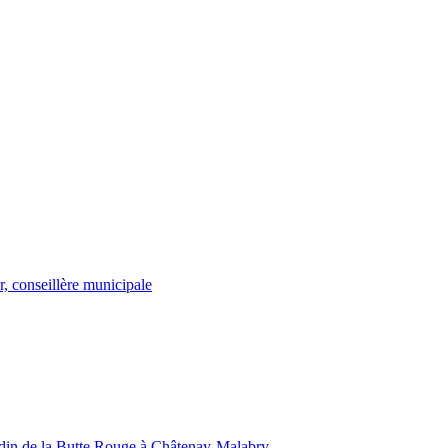
, conseillère municipale
jardin de la Butte Rouge à Châtenay-Malabry