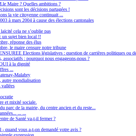
M.le Maire ? Quelles ambitions ?
isions sont les décisions partagées !
ons la vie citoyenne continuait ...
003 à mars 2004 à cause des élections cantonales
aïcité cela ne s’oublie pas
n sujet bien local !!
bre, réponse des élus
re, le maire censure notre tribune
REE Elections législatives : question de carrières politiques ou dé
s, associatifs : pourquoi nous engageons-nous ?
UI à la dignité
fres ...
atenay-Malabry
, autre mondialisation
 vallées
ocratie
 et mixité sociale.
du parc de la mairie, du centre ancien et du reste...
ées... ... ...
ntre de Santé va-t-il fermer ?
 - quand vous a-t-on demandé votre avis ?
 simple expression