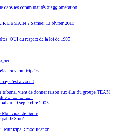
ue dans les communautés d’agglomération
R DEMAIN ? Samedi 13 février 2010
tes, OUI au respect de la loi de 1905
apier
élections municipales
nay c’est à vous !
le tribunal vient de donner raison aux élus du groupe TEAM
.....................
ipal du 29 septembre 2005
e Municipal de Santé
ipal de Santé
l Municipal : modification