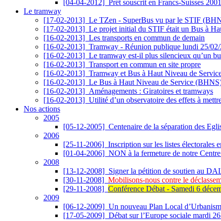
[04-04-2012]
Prêt souscrit en Francs-Suisses 200
Le tramway
[17-02-2013]
Le TZen - SuperBus vu par le STIF (BH
[17-02-2013]
Le projet initial du STIF était un Bus à H
[16-02-2013]
Les transports en commun de demain
[16-02-2013]
Tramway - Réunion publique lundi 25/02
[16-02-2013]
Le tramway est-il plus silencieux qu’un bu
[16-02-2013]
Transport en commun en site propre
[16-02-2013]
Tramway et Bus à Haut Niveau de Service
[16-02-2013]
Le Bus à Haut Niveau de Service (BHNS)
[16-02-2013]
Aménagements : Giratoires et tramways
[16-02-2013]
Utilité d’un observatoire des effets à mettr
Nos actions
2005
[05-12-2005]
Centenaire de la séparation des Eglis
2006
[25-11-2006]
Inscription sur les listes électorale
[01-04-2006]
NON à la fermeture de notre Centre
2008
[13-12-2008]
Signer la pétition de soutien au DA
[30-11-2008]
Mobilisons-nous contre le déclasse
[29-11-2008]
Conférence Débat - Samedi 6 décem
2009
[06-12-2009]
Un nouveau Plan Local d’Urbanisme s
[17-05-2009]
Débat sur l’Europe sociale mardi 2