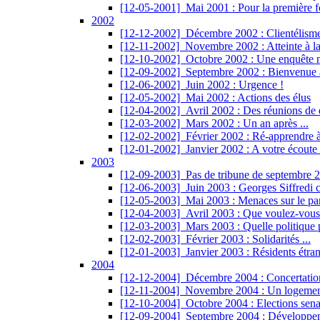
[12-05-2001]
Mai 2001 : Pour la première fo
2002
[12-12-2002]
Décembre 2002 : Clientélisme
[12-11-2002]
Novembre 2002 : Atteinte à l
[12-10-2002]
Octobre 2002 : Une enquête na
[12-09-2002]
Septembre 2002 : Bienvenue à
[12-06-2002]
Juin 2002 : Urgence !
[12-05-2002]
Mai 2002 : Actions des élus
[12-04-2002]
Avril 2002 : Des réunions de qu
[12-03-2002]
Mars 2002 : Un an après ...
[12-02-2002]
Février 2002 : Ré-apprendre à 
[12-01-2002]
Janvier 2002 : A votre écoute 
2003
[12-09-2003]
Pas de tribune de septembre 2
[12-06-2003]
Juin 2003 : Georges Siffredi 
[12-05-2003]
Mai 2003 : Menaces sur le parc
[12-04-2003]
Avril 2003 : Que voulez-vous 
[12-03-2003]
Mars 2003 : Quelle politique 
[12-02-2003]
Février 2003 : Solidarités ...
[12-01-2003]
Janvier 2003 : Résidents étrang
2004
[12-12-2004]
Décembre 2004 : Concertation p
[12-11-2004]
Novembre 2004 : Un logement 
[12-10-2004]
Octobre 2004 : Elections senat
[12-09-2004]
Septembre 2004 : Développeme