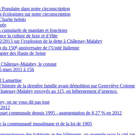
Populaire dans notre circonscription
écologistes sur notre circonscription
Charlie hebdo
rée
 cumulards de mandats et fonctions
e la culture de luxe et d’élite
2/2013 sur l’explosion de la dette à Châtenay-Malabry
e
on du 150
anniversaire de l’Unité Italienne
apier des Hauts de Seine
 Châtenay-Malabry, le constat
mars 2011 à 15h
al Lamartine
toire de la dernière famille avant démolition par Geneviève Colomer
e Chatenay-Malabry envoyés au 115, en hébergement d’urgence.
y, on ne vous dit pas tout
 2012
 - part communale depuis 1995 - augmentation de 8,27 % en 2012
 de la communauté musulmane et de la loi de 1905
on respectueuse des habitants et des bâtiments, un exemple pour la cité-