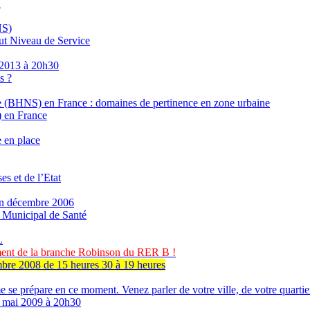
1
NS)
aut Niveau de Service
/2013 à 20h30
s ?
 (BHNS) en France : domaines de pertinence en zone urbaine
 en France
e en place
es et de l’Etat
s en décembre 2006
 Municipal de Santé
L
ment de la branche Robinson du RER B !
bre 2008 de 15 heures 30 à 19 heures
e prépare en ce moment. Venez parler de votre ville, de votre quarti
6 mai 2009 à 20h30