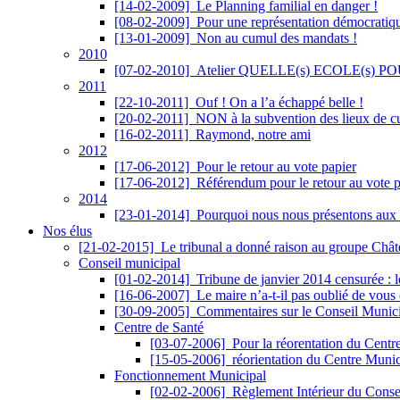
[14-02-2009]
Le Planning familial en danger !
[08-02-2009]
Pour une représentation démocratiq
[13-01-2009]
Non au cumul des mandats !
2010
[07-02-2010]
Atelier QUELLE(s) ECOLE(s) POU
2011
[22-10-2011]
Ouf ! On a l’a échappé belle !
[20-02-2011]
NON à la subvention des lieux de cul
[16-02-2011]
Raymond, notre ami
2012
[17-06-2012]
Pour le retour au vote papier
[17-06-2012]
Référendum pour le retour au vote p
2014
[23-01-2014]
Pourquoi nous nous présentons aux 
Nos élus
[21-02-2015]
Le tribunal a donné raison au groupe Châte
Conseil municipal
[01-02-2014]
Tribune de janvier 2014 censurée : 
[16-06-2007]
Le maire n’a-t-il pas oublié de vous dire 
[30-09-2005]
Commentaires sur le Conseil Munic
Centre de Santé
[03-07-2006]
Pour la réorentation du Centr
[15-05-2006]
réorientation du Centre Munic
Fonctionnement Municipal
[02-02-2006]
Règlement Intérieur du Consei