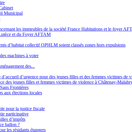
ire
Cabinet
il Municipal
e
oncernant les immeubles de la société France Habitations et le foyer A
a Lutèce et du Foyer AFTAM
nts d’habitat collectif OPHLM soient classés zones hors expulsions
des machines à voter
aménagement des...
d’accueil d’urgence pour des jeunes filles et des femmes victimes de v
ce des jeunes filles et femmes victimes de violence à Châtenay-Malabry
Sans Frontières
s aux élections locales
 pour la justice fiscale
e participative
illes d’impôts
ce ballon ?
our les résidants étangers