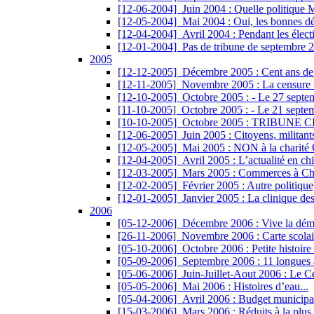
[12-06-2004]
Juin 2004 : Quelle politique 
[12-05-2004]
Mai 2004 : Oui, les bonnes déc
[12-04-2004]
Avril 2004 : Pendant les électi
[12-01-2004]
Pas de tribune de septembre 2
2005
[12-12-2005]
Décembre 2005 : Cent ans de l
[12-11-2005]
Novembre 2005 : La censure : u
[12-10-2005]
Octobre 2005 : - Le 27 septem
[11-10-2005]
Octobre 2005 : - Le 21 septemb
[10-10-2005]
Octobre 2005 : TRIBUNE CENSU
[12-06-2005]
Juin 2005 : Citoyens, militant
[12-05-2005]
Mai 2005 : NON à la charité O
[12-04-2005]
Avril 2005 : L’actualité en chif
[12-03-2005]
Mars 2005 : Commerces à Ch
[12-02-2005]
Février 2005 : Autre politique
[12-01-2005]
Janvier 2005 : La clinique des
2006
[05-12-2006]
Décembre 2006 : Vive la dém
[26-11-2006]
Novembre 2006 : Carte scolaire
[05-10-2006]
Octobre 2006 : Petite histoire 
[05-09-2006]
Septembre 2006 : 11 longues ann
[05-06-2006]
Juin-Juillet-Aout 2006 : Le Ce
[05-05-2006]
Mai 2006 : Histoires d’eau...
[05-04-2006]
Avril 2006 : Budget municipal
[15-03-2006]
Mars 2006 : Réduits à la plus