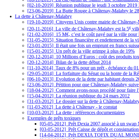
[02-10-2019]
Réunion publique le jeudi 3 octobre 2019 
[23-06-2019]
La Butte Rouge à Châtenay-Malabry le 28
La dette à Châtenay-Malabry
[19-10-2019]
Citoyens Unis contre mairie de Châtenay
e
[20-11-2016]
La ville de Châtenay-Malabry est la 5
vill
[21-02-2016]
15 M€, c’est le coût payé par la ville pour
[31-05-2015]
Situation financière et endettement de la 
[23-01-2015]
Il était une fois un emprunt en francs suiss
[15-01-2015]
Un prêt de la ville grimpe à plus de 19%
[20-12-2014]
10 Millions d’Euros : coût des produits to
[20-12-2014]
Bilan de la dette début 2014
[11-10-2014]
Taux de 8% pour un prêt - échéance du 01
[29-05-2014]
La forfaiture du Sénat ou la honte de la R
[06-10-2013]
Evolution de la dette par habitant depuis 
[23-06-2012]
Pétition pour que Châtenay-Malabry suive 
[18-04-2012]
Comment avons-nous procédé pour faire l’a
[15-04-2012]
La réunion publique du 24 mars 2012
[31-03-2012]
Le dossier sur la dette à Châtenay-Malabr
[11-03-2012]
La dette à Châtenay - le constat
[10-03-2012]
La dette : références documentaires
Exemples de prêts toxiques
[05-05-2012]
Prêt Dexia 2007 associé à un swap N
[03-05-2012]
Prêt Caisse de dépôt et consignation
[14-04-2012]
Prêt DEXIA TOFIX DUAL MONETAIRE