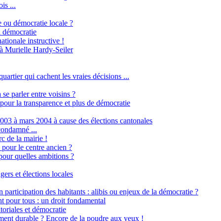
is ...
 ou démocratie locale ?
a démocratie
tionale instructive !
 Murielle Hardy-Seiler
artier qui cachent les vraies décisions ...
se parler entre voisins ?
pour la transparence et plus de démocratie
003 à mars 2004 à cause des élections cantonales
condamné ...
 de la mairie !
pour le centre ancien ?
pour quelles ambitions ?
ers et élections locales
articipation des habitants : alibis ou enjeux de la démocratie ?
pour tous : un droit fondamental
oriales et démocratie
nt durable ? Encore de la poudre aux yeux !