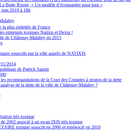
La Butte Rouge, « Un modèle d’écoquartier pour tous »
 juin 2019 à 18h
-Malabry
e la plus endettée de France
 les emprunts toxiques Natixis et Dexia !
ville de Châtenay-Malabry en 2015
es
xiques souscrits par la ville auprès de NATIXIS
/11/2014
épublique de Patrick Saurin
2000
les recommandations de la Cour des Comptes à propos de la dette
nalyse de la dette de la ville de Châtenay-Malabry ?
y
atixis très toxique
 de 2002 associé à un swap IXIS très toxique
 toxique souscrit en 2006 et renégocié en 2010