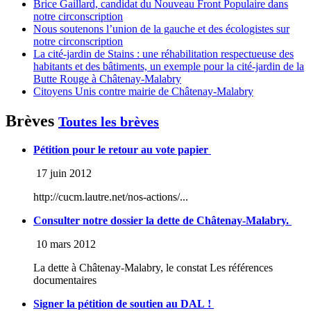
Brice Gaillard, candidat du Nouveau Front Populaire dans
notre circonscription
Nous soutenons l’union de la gauche et des écologistes sur
notre circonscription
La cité-jardin de Stains : une réhabilitation respectueuse des
habitants et des bâtiments, un exemple pour la cité-jardin de la
Butte Rouge à Châtenay-Malabry
Citoyens Unis contre mairie de Châtenay-Malabry
Brèves
Toutes les brèves
Pétition pour le retour au vote papier
17 juin 2012
http://cucm.lautre.net/nos-actions/...
Consulter notre dossier la dette de Châtenay-Malabry.
10 mars 2012
La dette à Châtenay-Malabry, le constat Les références
documentaires
Signer la pétition de soutien au DAL !