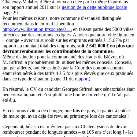
Châtenay-Malabry d’être à nouveau citée par la même Cour dans
son rapport annuel 2011 sur la
gestion de la dette publique locale
page 29.
Pour les mêmes raisons, notre commune s’est aussi distinguée
récemment dans le journal Libération
http://www.liberation.fr/societe/01...
en faisant partie des 5000 villes
infectées par des emprunts toxiques. A noter que notre ville figure en
« orange » avec un surcoût sur les emprunts estimés à 15,67% par
rapport au montant total des emprunts,
soit 2 642 000 € en plus que
devront rembourser les contribuables de la commune.
Même distinction pour la communauté des Hauts de Bièvre, où
M. Siffredi a probablement du utiliser les mêmes conseils. Conseils,
qui par ailleurs, ont été estimés par la Cour des comptes comme
étant rémunérés à des tarifs 4 à 5 fois plus élevés que ceux pratiqués
dans ce type de situation (page 31 du
rapport
).
En résumé, le CV du candidat Georges Siffredi aux sénatoriales était
peu convainquant et c’est plutôt une bonne nouvelle qu’il n’ait pas
été élu.
Et cela nous évitera de changer, une fois de plus, le papier à entête
du maire qui avait déjà été revu au printemps lors des cantonales !
Cependant, hélas, cela n’évitera pas aux Chatenaysiens de devoir
rembourser pendant de longues années – et 105 ans c’est long ! - les