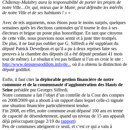
Châtenay-Malabry aura la responsabilité de porter les projets de
notre Ville…Or, qui, mieux que le Maire, peut défendre les intérêts
de notre Ville et de ses habitants ! »
Avec de tels arguments, nous étions pour le moins surpris, quelques
semaines après les élections cantonales qu’il tourne le dos à ses
électeurs et brigue un poste plus honorifique. En tant que citoyens
de cette ville, nous pouvions nous sentir et à juste titre trompés.
De plus, il ne faut pas oublier que G. Siffredi a été suppléant du
député Patrick Devedjean et qu’il a pu à deux reprises faire ses
preuves à la chambre des députés (il a été député pendant 41 mois
tout de même). Le résultat n’est pas brillant si l’on en croie le site :
http://www.deputesgodillots.info/de...
où il a obtenu la distinction de
député godillot.
Enfin, il faut citer l
a déplorable gestion financière de notre
commune et de la communauté d’agglomération des Hauts de
Seine
présidée par Georges Siffredi.
Notre commune a fait l’objet d’un contrôle de la Cour des comptes
en 2008/2009 qui a abouti à un rapport dans lequel celle-ci signale
une situation financière particulièrement tendue.
Fin 2008, en effet, notre commune avait dépassé 100 ans en terme
de capacité de désendettement, quand un niveau de 15 ans apparaît
déjà préoccupant (page 2/19 du
rapport
)
Peu de communes atteignent ce seuil, et c’est ce qui a valu à