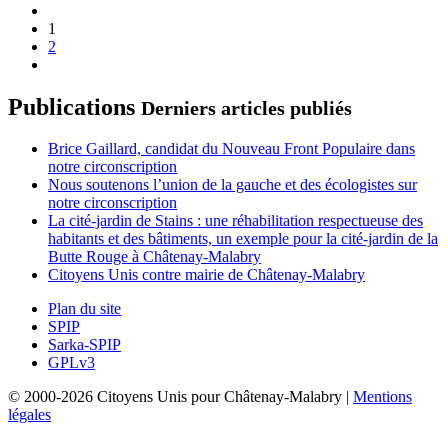
1
2
Publications
Derniers articles publiés
Brice Gaillard, candidat du Nouveau Front Populaire dans
notre circonscription
Nous soutenons l’union de la gauche et des écologistes sur
notre circonscription
La cité-jardin de Stains : une réhabilitation respectueuse des
habitants et des bâtiments, un exemple pour la cité-jardin de la
Butte Rouge à Châtenay-Malabry
Citoyens Unis contre mairie de Châtenay-Malabry
Plan du site
SPIP
Sarka-SPIP
GPLv3
© 2000-2026 Citoyens Unis pour Châtenay-Malabry |
Mentions
légales