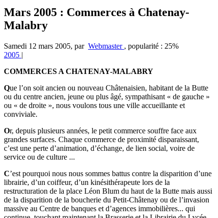
Mars 2005 : Commerces à Chatenay-
Malabry
Samedi 12 mars 2005
,
par
Webmaster
,
popularité : 25%
2005
|
COMMERCES A CHATENAY-MALABRY
Q
ue l’on soit ancien ou nouveau Châtenaisien, habitant de la Butte
ou du centre ancien, jeune ou plus âgé, sympathisant « de gauche »
ou « de droite », nous voulons tous une ville accueillante et
conviviale.
O
r, depuis plusieurs années, le petit commerce souffre face aux
grandes surfaces. Chaque commerce de proximité disparaissant,
c’est une perte d’animation, d’échange, de lien social, voire de
service ou de culture ...
C
’est pourquoi nous nous sommes battus contre la disparition d’une
librairie, d’un coiffeur, d’un kinésithérapeute lors de la
restructuration de la place Léon Blum du haut de la Butte mais aussi
de la disparition de la boucherie du Petit-Châtenay ou de l’invasion
massive au Centre de banques et d’agences immobilières... qui
continue, touchant maintenant la Brasserie et la Librairie du Lycée.