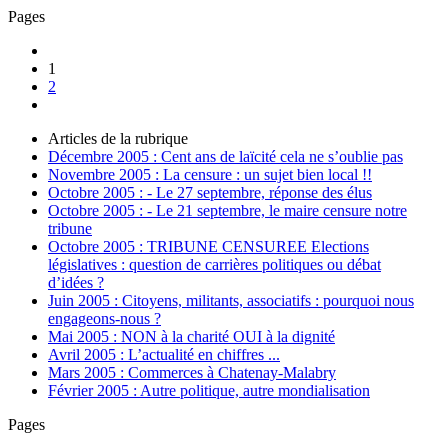
Pages
1
2
Articles de la rubrique
Décembre 2005 : Cent ans de laïcité cela ne s’oublie pas
Novembre 2005 : La censure : un sujet bien local !!
Octobre 2005 : - Le 27 septembre, réponse des élus
Octobre 2005 : - Le 21 septembre, le maire censure notre
tribune
Octobre 2005 : TRIBUNE CENSUREE Elections
législatives : question de carrières politiques ou débat
d’idées ?
Juin 2005 : Citoyens, militants, associatifs : pourquoi nous
engageons-nous ?
Mai 2005 : NON à la charité OUI à la dignité
Avril 2005 : L’actualité en chiffres ...
Mars 2005 : Commerces à Chatenay-Malabry
Février 2005 : Autre politique, autre mondialisation
Pages