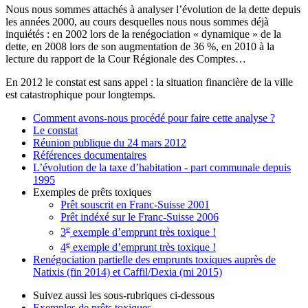
Nous nous sommes attachés à analyser l’évolution de la dette depuis
les années 2000, au cours desquelles nous nous sommes déjà
inquiétés : en 2002 lors de la renégociation « dynamique » de la
dette, en 2008 lors de son augmentation de 36 %, en 2010 à la
lecture du rapport de la Cour Régionale des Comptes…
En 2012 le constat est sans appel : la situation financière de la ville
est catastrophique pour longtemps.
Comment avons-nous procédé pour faire cette analyse ?
Le constat
Réunion publique du 24 mars 2012
Références documentaires
L’évolution de la taxe d’habitation - part communale depuis
1995
Exemples de prêts toxiques
Prêt souscrit en Franc-Suisse 2001
Prêt indéxé sur le Franc-Suisse 2006
e
3
exemple d’emprunt très toxique !
e
4
exemple d’emprunt très toxique !
Renégociation partielle des emprunts toxiques auprès de
Natixis (fin 2014) et Caffil/Dexia (mi 2015)
Suivez aussi les sous-rubriques ci-dessous
Exemples de prêts toxiques