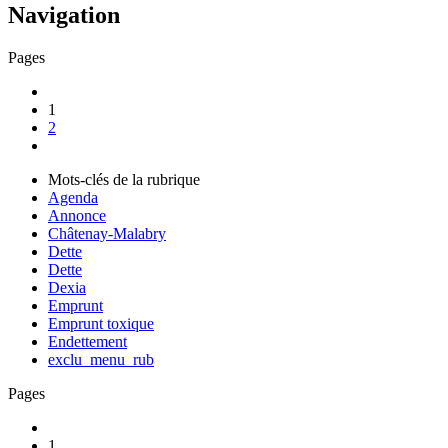
Navigation
Pages
1
2
Mots-clés de la rubrique
Agenda
Annonce
Châtenay-Malabry
Dette
Dette
Dexia
Emprunt
Emprunt toxique
Endettement
exclu_menu_rub
Pages
1