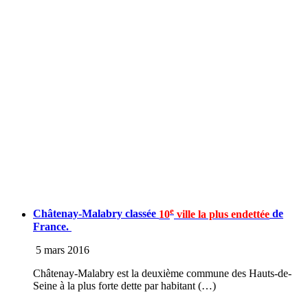
e
Châtenay-Malabry classée
10
ville la plus endettée
de
France.
5 mars 2016
Châtenay-Malabry est la deuxième commune des Hauts-de-
Seine à la plus forte dette par habitant (…)