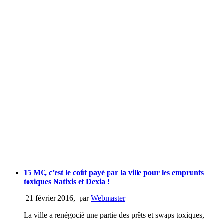
15 M€, c’est le coût payé par la ville pour les emprunts
toxiques Natixis et Dexia !
21 février 2016
,
par
Webmaster
La ville a renégocié une partie des prêts et swaps toxiques,