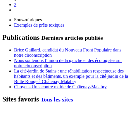
2
Sous-rubriques
Exemples de prêts toxiques
Publications
Derniers articles publiés
Brice Gaillard, candidat du Nouveau Front Populaire dans
notre circonscription
Nous soutenons l’union de la gauche et des écologistes sur
notre circonscription
La cité-jardin de Stains : une réhabilitation respectueuse des
habitants et des bâtiments, un exemple pour la cité-jardin de la
Butte Rouge à Châtenay-Malabry
Citoyens Unis contre mairie de Châtenay-Malabry
Sites favoris
Tous les sites