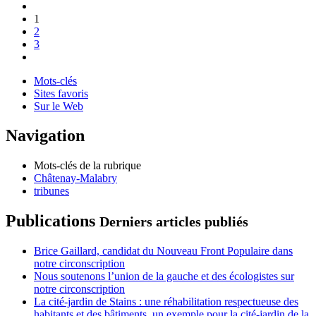
1
2
3
Mots-clés
Sites favoris
Sur le Web
Navigation
Mots-clés de la rubrique
Châtenay-Malabry
tribunes
Publications
Derniers articles publiés
Brice Gaillard, candidat du Nouveau Front Populaire dans
notre circonscription
Nous soutenons l’union de la gauche et des écologistes sur
notre circonscription
La cité-jardin de Stains : une réhabilitation respectueuse des
habitants et des bâtiments, un exemple pour la cité-jardin de la