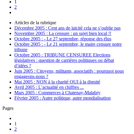
1
2
Articles de la rubrique
Décembre 2005 : Cent ans de laïcité cela ne s’oublie pas
Novembre 2005 : La censure : un sujet bien local !!
Octobre 2005 : - Le 27 septembre, réponse des élus
Octobre 2005 : - Le 21 septembre, le maire censure notre
tribune
Octobre 2005 : TRIBUNE CENSUREE Elections
législatives : question de carrières politiques ou débat
d’idées ?
Juin 2005 : Citoyens, militants, associatifs : pourquoi nous
engageons-nous ?
Mai 2005 : NON à la charité OUI à la dignité
Avril 2005 : L’actualité en chiffres ...
Mars 2005 : Commerces à Chatenay-Malabry
Février 2005 : Autre politique, autre mondialisation
Pages
1
2