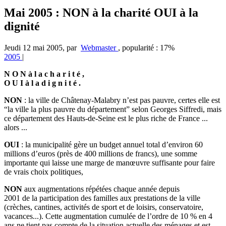
Mai 2005 : NON à la charité OUI à la
dignité
Jeudi 12 mai 2005
,
par
Webmaster
,
popularité : 17%
2005
|
N O N à l a c h a r i t é ,
O U I à l a d i g n i t é .
NON
: la ville de Châtenay-Malabry n’est pas pauvre, certes elle est
“la ville la plus pauvre du département” selon Georges Siffredi, mais
ce département des Hauts-de-Seine est le plus riche de France ...
alors ...
OUI
: la municipalité gère un budget annuel total d’environ 60
millions d’euros (près de 400 millions de francs), une somme
importante qui laisse une marge de manœuvre suffisante pour faire
de vrais choix politiques,
NON
aux augmentations répétées chaque année depuis
2001 de la participation des familles aux prestations de la ville
(crèches, cantines, activités de sport et de loisirs, conservatoire,
vacances...). Cette augmentation cumulée de l’ordre de 10 % en 4
ans ne tient pas compte de la situation actuelle des ménages et est