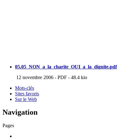
05.05_NON_a_la_charite_OUI_a_la_dignite.pdf
12 novembre 2006
-
PDF
-
48.4 kio
Mots-clés
Sites favoris
Sur le Web
Navigation
Pages