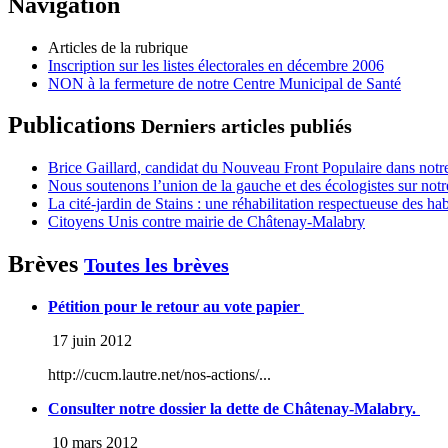
Navigation
Articles de la rubrique
Inscription sur les listes électorales en décembre 2006
NON à la fermeture de notre Centre Municipal de Santé
Publications
Derniers articles publiés
Brice Gaillard, candidat du Nouveau Front Populaire dans notre
Nous soutenons l’union de la gauche et des écologistes sur notr
La cité-jardin de Stains : une réhabilitation respectueuse des h
Citoyens Unis contre mairie de Châtenay-Malabry
Brèves
Toutes les brèves
Pétition pour le retour au vote papier
17 juin 2012
http://cucm.lautre.net/nos-actions/...
Consulter notre dossier la dette de Châtenay-Malabry.
10 mars 2012