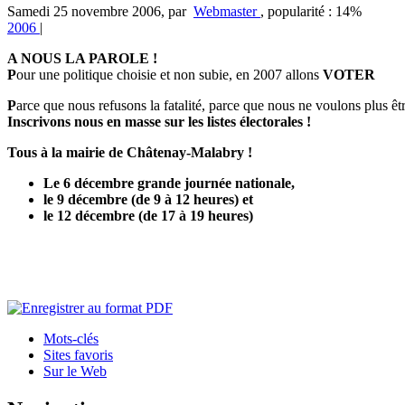
Samedi 25 novembre 2006
,
par
Webmaster
,
popularité : 14%
2006
|
A NOUS LA PAROLE !
P
our une politique choisie et non subie, en 2007 allons
VOTER
P
arce que nous refusons la fatalité, parce que nous ne voulons plus êtr
I
nscrivons nous en masse sur les listes électorales !
Tous à la mairie de Châtenay-Malabry !
Le 6 décembre grande journée nationale,
le 9 décembre (de 9 à 12 heures) et
le 12 décembre (de 17 à 19 heures)
Mots-clés
Sites favoris
Sur le Web