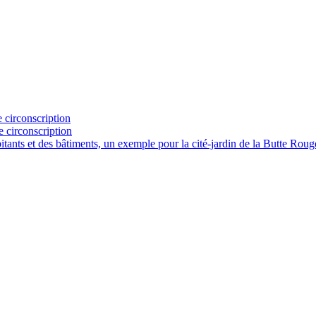
 circonscription
e circonscription
abitants et des bâtiments, un exemple pour la cité-jardin de la Butte R