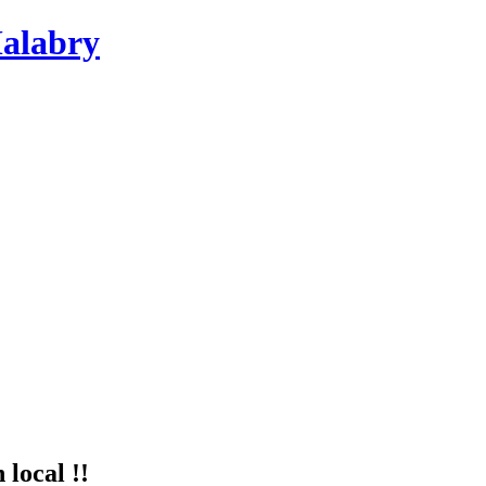
Malabry
 local !!