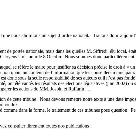
ant que nous abordions un sujet d’ordre national... Traitons donc aujourd
ent de portée nationale, mais dans les quelles M. Siffredi, élu local, étai
on Citoyens Unis pour le 8 Octobre. Nous sommes donc particulièrement f
uquel se réfère le maire pour justifier sa décision précise le droit à « 
riction quant au contenu de l’information que les conseillers municipau
 est donc sous la seule responsabilité de ses auteurs et il n’est pas fon
ité, ont été vantés les résultats des élections législatives (juin 2002) ou
arer les actions de MM. Jospin et Raffarin . . .
ion de cette tribune : Nous devons remettre notre texte à une date impos
y répondre
ond comme dans la forme, le traitement de ces tribunes pose question : Pe
ouvez consulter librement toutes nos publications !