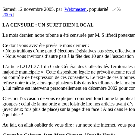
Samedi 12 novembre 2005
,
par
Webmaster
,
popularité : 14%
2005
|
LA CENSURE : UN SUJET BIEN LOCAL
L
e mois dernier, notre tribune a été censurée par M. S iffredi pretext
C
e dont vous avez été privés le mois dernier :
• Nous traitions d’une part d’élections législatives pas sées, effectivem
• Nous vous invitions d’autre part à la fête des 10 ans de l’associati
L
’article L2121-27-1 du Code Général des Collectivités Territoriales a
majorité municipale ». Cette disposition légale ne prévoit aucune rest
ou contrôle de l’expression de ces conseillers. Le texte de ces tribunes
refusé notre texte, alors que plusieurs fois dans les tribunes de la major
), lui même est intervenu personnellement en décembre 2002 pour comp
C
’est ici l’occasion de vous expliquer comment fonctionne la publicat
groupes : celui de la majorité a tout loisir de lire nos articles avant d’
(avec deux fois plus de place) sur la page d’en face ! Ainsi dans le f
équitable ?
A
u fait, on allait oublier de vous dire : sur notre site internet, vous p