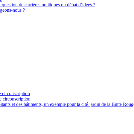
stion de carrières politiques ou débat d’idées ?
gageons-nous ?
 circonscription
e circonscription
abitants et des bâtiments, un exemple pour la cité-jardin de la Butte R