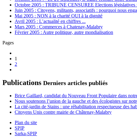
Octobre 2005 : TRIBUNE CENSUREE Elections législatives : que
Juin 2005 : Citoyens, militants, associatifs : pourquoi nous en
Mai 2005 : NON à la charité OUI à la dignité
Avril 2005 : L’actualité en chiffres ...
Mars 2005 : Commerces à Chatenay-Malabry
Février 2005 : Autre politique, autre mondialisation
Pages
1
2
Publications
Derniers articles publiés
Brice Gaillard, candidat du Nouveau Front Populaire dans notre
Nous soutenons l’union de la gauche et des écologistes sur notr
La cité-jardin de Stains : une réhabilitation respectueuse des h
Citoyens Unis contre mairie de Châtenay-Malabry
Plan du site
SPIP
Sarka-SPIP