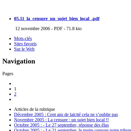
05.11_la_censure_un_sujet_bien_local_.pdf
12 novembre 2006
-
PDF
-
71.8 kio
Mots-clés
Sites favoris
Sur le Web
Navigation
Pages
1
2
Articles de la rubrique
Décembre 2005 : Cent ans de laïcité cela ne s’oublie pas
Novembre 2005 : La censure : un sujet bien local !!
Octobre 2005 : - Le 27 septembre, réponse des élus
Octobre 2005 : - Le 21 septembre, le maire censure notre tribu