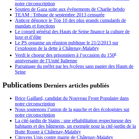
notre circonscription
Soutien de Gaza suite aux événements de Charlie hebdo
TEAM : Tribune de septembre 2013 censurée
Anticor dénonce le Top 10 des plus grands cumulards de
mandats et fonctions
Le conseil général des Hauts de Seine finance la culture de
luxe et d’élite
Le PS organise un réunion publique le 21/2/2013 sur
l’explosion de la dette à Châtenay-Malabry
e
Verdi le choeur des prisonniers à l’occasion du 150
anniversaire de l’Unité Italienne
Parrainage du préfet par les lycéens sans papier des Hauts de
Seine
Publications
Derniers articles publiés
Brice Gaillard, candidat du Nouveau Front Populaire dans
notre circonscription
Nous soutenons l’union de la gauche et des écologistes sur
notre circonscription
La cité-jardin de Stains : une réhabilitation respectueuse des
habitants et des bâtiments, un exemple pour la cité-jardin de la
Butte Rouge à Châtenay-Malabry
Citoyens Unis contre mairie de Châtenay-Malabry