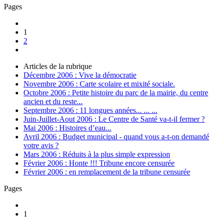
Pages
1
2
Articles de la rubrique
Décembre 2006 : Vive la démocratie
Novembre 2006 : Carte scolaire et mixité sociale.
Octobre 2006 : Petite histoire du parc de la mairie, du centre
ancien et du reste...
Septembre 2006 : 11 longues années... ... ...
Juin-Juillet-Aout 2006 : Le Centre de Santé va-t-il fermer ?
Mai 2006 : Histoires d’eau...
Avril 2006 : Budget municipal - quand vous a-t-on demandé
votre avis ?
Mars 2006 : Réduits à la plus simple expression
Février 2006 : Honte !!! Tribune encore censurée
Février 2006 : en remplacement de la tribune censurée
Pages
1