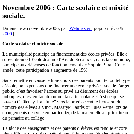
Novembre 2006 : Carte scolaire et mixité
sociale.
Dimanche 26 novembre 2006
,
par
Webmaster
,
popularité : 6%
2006
|
Carte scolaire et mixité sociale
.
L
a municipalité participe au financement des écoles privées. Elle a
subventionné l’Ecole Jeanne d’Arc de Sceaux et, dans la commune,
participe aux dépenses de fonctionnement de Sophie Barat. Cette
année, cette participation a augmenté de 15%.
S
ans remettre en cause le libre choix des parents pour tel ou tel type
d’école, nous pensons que financer une école privée avec de l’argent
public, c’est favoriser l’accès au privé au détriment des écoles
publiques, c’est en fait détourner la carte scolaire. C’est ce qui se
passe à Châtenay. La “fuite” vers le privé accentue l’érosion du
nombre des élèves à Vinci, Masaryk, Jaurès ou Jules Verne lors de
changements de cycle en particulier, de la maternelle au primaire ou
du primaire au collège.
L
a tâche des enseignants et des parents d’élèves est rendue encore
plus difficile, eux qui se battent pour faire reconnaître les atouts de