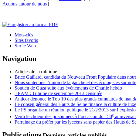
Actions autour de nous
|
Mots-clés
Sites favoris
Sur le Web
Navigation
Articles de la rubrique
Brice Gaillard, candidat du Nouveau Front Populaire dans notre
Nous soutenons l’union de la gauche et des écologistes sur notr
Soutien de Gaza suite aux événements de Charlie hebdo
TEAM : Tribune de septembre 2013 censurée
Anticor dénonce le Top 10 des plus grands cumulards de mandat
Le conseil général des Hauts de Seine finance la culture de luxe 
Le PS organise un réunion publique le 21/2/2013 sur l’explosi
e
Verdi le choeur des prisonniers à l’occasion du 150
anniversair
Parrainage du préfet par les lycéens sans papier des Hauts de S
Publications
Derniers articles publiés