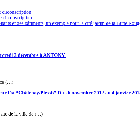
 circonscription
e circonscription
abitants et des bâtiments, un exemple pour la cité-jardin de la Butte R
e mercredi 3 décembre à ANTONY
ace (…)
eur Est “Châtenay/Plessis” Du 26 novembre 2012 au 4 janvier 20
site de la ville de (…)