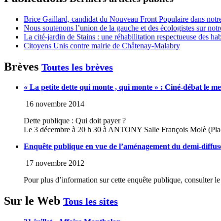
Brice Gaillard, candidat du Nouveau Front Populaire dans notre
Nous soutenons l’union de la gauche et des écologistes sur notr
La cité-jardin de Stains : une réhabilitation respectueuse des h
Citoyens Unis contre mairie de Châtenay-Malabry
Brèves
Toutes les brèves
« La petite dette qui monte , qui monte » : Ciné-débat l
16 novembre 2014
Dette publique : Qui doit payer ?
Le 3 décembre à 20 h 30 à ANTONY Salle François Molè (Pl
Enquête publique en vue de l’aménagement du demi-diffus
17 novembre 2012
Pour plus d’information sur cette enquête publique, consulter le 
Sur le Web
Tous les sites