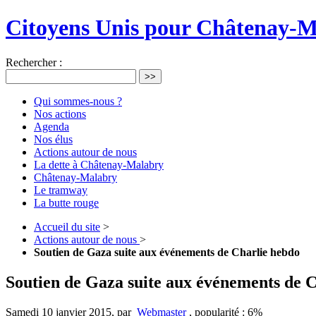
Citoyens Unis pour Châtenay-
Rechercher :
>>
Qui sommes-nous ?
Nos actions
Agenda
Nos élus
Actions autour de nous
La dette à Châtenay-Malabry
Châtenay-Malabry
Le tramway
La butte rouge
Accueil du site
>
Actions autour de nous
>
Soutien de Gaza suite aux événements de Charlie hebdo
Soutien de Gaza suite aux événements de 
Samedi 10 janvier 2015
,
par
Webmaster
,
popularité : 6%