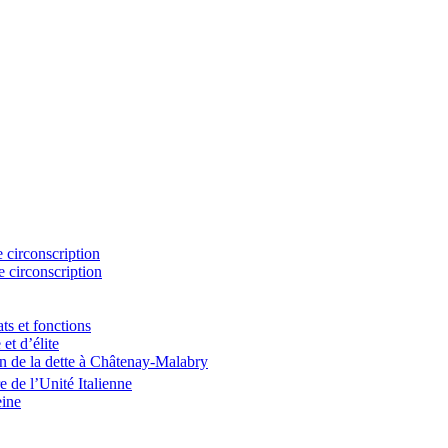
 circonscription
e circonscription
s et fonctions
et d’élite
on de la dette à Châtenay-Malabry
e de l’Unité Italienne
eine