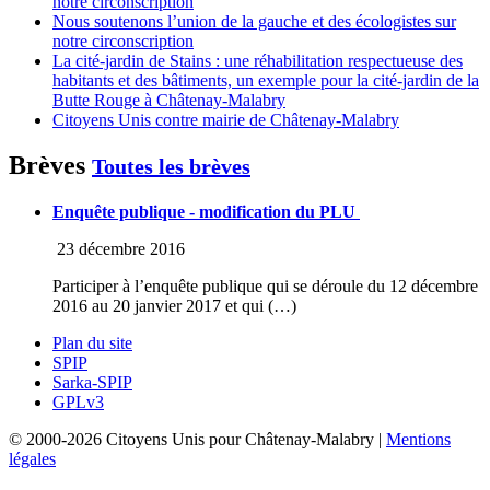
notre circonscription
Nous soutenons l’union de la gauche et des écologistes sur
notre circonscription
La cité-jardin de Stains : une réhabilitation respectueuse des
habitants et des bâtiments, un exemple pour la cité-jardin de la
Butte Rouge à Châtenay-Malabry
Citoyens Unis contre mairie de Châtenay-Malabry
Brèves
Toutes les brèves
Enquête publique - modification du PLU
23 décembre 2016
Participer à l’enquête publique qui se déroule du 12 décembre
2016 au 20 janvier 2017 et qui (…)
Plan du site
SPIP
Sarka-SPIP
GPLv3
© 2000-2026 Citoyens Unis pour Châtenay-Malabry |
Mentions
légales