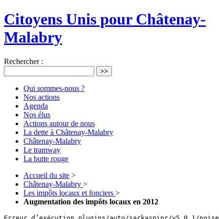
Citoyens Unis pour Châtenay-
Malabry
Rechercher :
>>
Qui sommes-nous ?
Nos actions
Agenda
Nos élus
Actions autour de nous
La dette à Châtenay-Malabry
Châtenay-Malabry
Le tramway
La butte rouge
Accueil du site
>
Châtenay-Malabry
>
Les impôts locaux et fonciers
>
Augmentation des impôts locaux en 2012
Erreur d’exécution plugins/auto/sarkaspipr/v5.0.1/noise