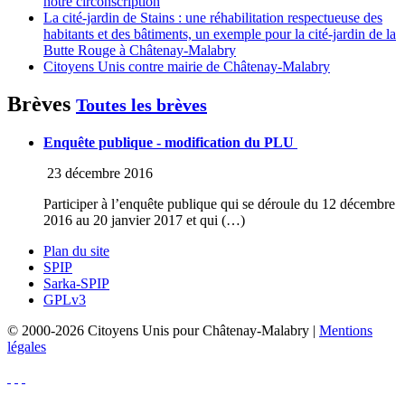
notre circonscription
La cité-jardin de Stains : une réhabilitation respectueuse des
habitants et des bâtiments, un exemple pour la cité-jardin de la
Butte Rouge à Châtenay-Malabry
Citoyens Unis contre mairie de Châtenay-Malabry
Brèves
Toutes les brèves
Enquête publique - modification du PLU
23 décembre 2016
Participer à l’enquête publique qui se déroule du 12 décembre
2016 au 20 janvier 2017 et qui (…)
Plan du site
SPIP
Sarka-SPIP
GPLv3
© 2000-2026 Citoyens Unis pour Châtenay-Malabry |
Mentions
légales