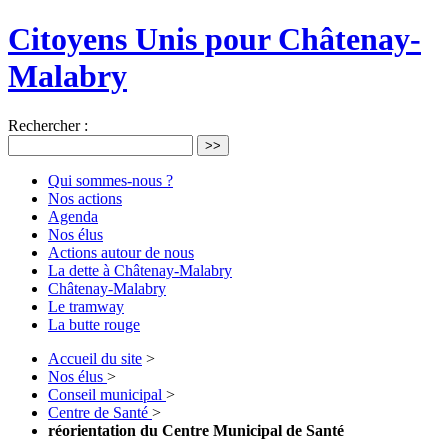
Citoyens Unis pour Châtenay-
Malabry
Rechercher :
>>
Qui sommes-nous ?
Nos actions
Agenda
Nos élus
Actions autour de nous
La dette à Châtenay-Malabry
Châtenay-Malabry
Le tramway
La butte rouge
Accueil du site
>
Nos élus
>
Conseil municipal
>
Centre de Santé
>
réorientation du Centre Municipal de Santé