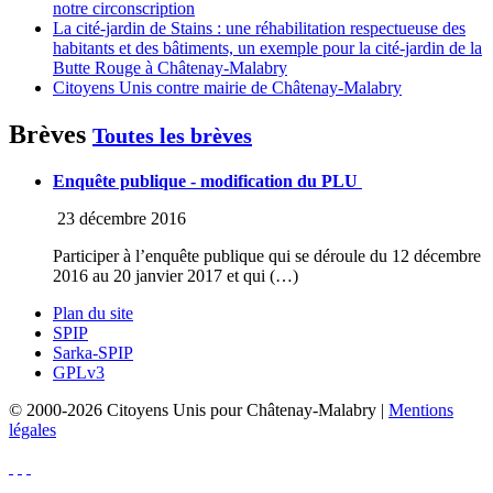
notre circonscription
La cité-jardin de Stains : une réhabilitation respectueuse des
habitants et des bâtiments, un exemple pour la cité-jardin de la
Butte Rouge à Châtenay-Malabry
Citoyens Unis contre mairie de Châtenay-Malabry
Brèves
Toutes les brèves
Enquête publique - modification du PLU
23 décembre 2016
Participer à l’enquête publique qui se déroule du 12 décembre
2016 au 20 janvier 2017 et qui (…)
Plan du site
SPIP
Sarka-SPIP
GPLv3
© 2000-2026 Citoyens Unis pour Châtenay-Malabry |
Mentions
légales