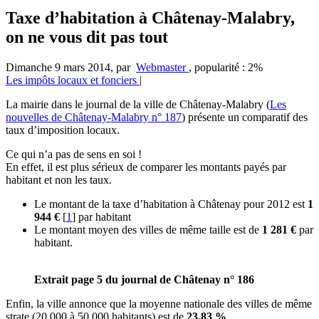
Taxe d’habitation à Châtenay-Malabry,
on ne vous dit pas tout
Dimanche 9 mars 2014
,
par
Webmaster
,
popularité : 2%
Les impôts locaux et fonciers
|
La mairie dans le journal de la ville de Châtenay-Malabry (
Les
nouvelles de Châtenay-Malabry n° 187
) présente un comparatif des
taux d’imposition locaux.
Ce qui n’a pas de sens en soi !
En effet, il est plus sérieux de comparer les montants payés par
habitant et non les taux.
Le montant de la taxe d’habitation à Châtenay pour 2012 est
1
944 €
[
1
]
par habitant
Le montant moyen des villes de même taille est de
1 281 €
par
habitant.
Extrait page 5 du journal de Châtenay n° 186
Enfin, la ville annonce que la moyenne nationale des villes de même
strate (20 000 à 50 000 habitants) est de
23.83 %
.