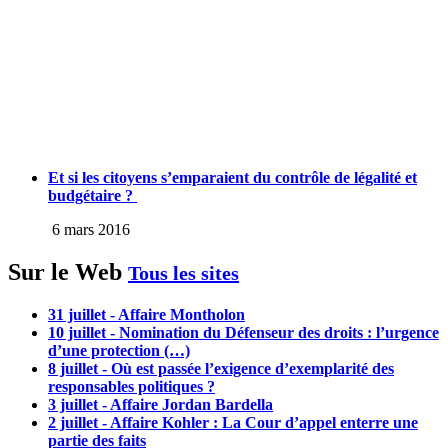
Et si les citoyens s’emparaient du contrôle de légalité et
budgétaire ?
6 mars 2016
Sur le Web
Tous les sites
31 juillet - Affaire Montholon
10 juillet - Nomination du Défenseur des droits : l’urgence
d’une protection (…)
8 juillet - Où est passée l’exigence d’exemplarité des
responsables politiques ?
3 juillet - Affaire Jordan Bardella
2 juillet - Affaire Kohler : La Cour d’appel enterre une
partie des faits