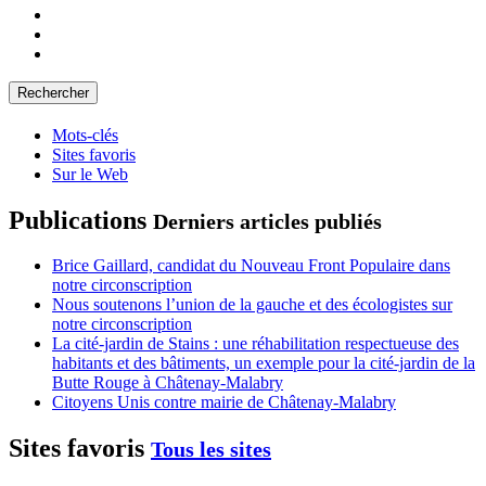
Mots-clés
Sites favoris
Sur le Web
Publications
Derniers articles publiés
Brice Gaillard, candidat du Nouveau Front Populaire dans
notre circonscription
Nous soutenons l’union de la gauche et des écologistes sur
notre circonscription
La cité-jardin de Stains : une réhabilitation respectueuse des
habitants et des bâtiments, un exemple pour la cité-jardin de la
Butte Rouge à Châtenay-Malabry
Citoyens Unis contre mairie de Châtenay-Malabry
Sites favoris
Tous les sites