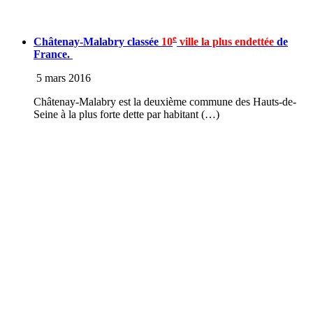
e
Châtenay-Malabry classée
10
ville la plus endettée
de
France.
5 mars 2016
Châtenay-Malabry est la deuxième commune des Hauts-de-
Seine à la plus forte dette par habitant (…)