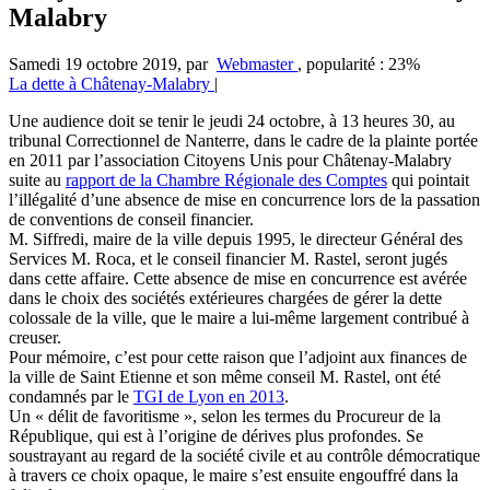
Malabry
Samedi 19 octobre 2019
,
par
Webmaster
,
popularité : 23%
La dette à Châtenay-Malabry
|
Une audience doit se tenir le jeudi 24 octobre, à 13 heures 30, au
tribunal Correctionnel de Nanterre, dans le cadre de la plainte portée
en 2011 par l’association Citoyens Unis pour Châtenay-Malabry
suite au
rapport de la Chambre Régionale des Comptes
qui pointait
l’illégalité d’une absence de mise en concurrence lors de la passation
de conventions de conseil financier.
M. Siffredi, maire de la ville depuis 1995, le directeur Général des
Services M. Roca, et le conseil financier M. Rastel, seront jugés
dans cette affaire. Cette absence de mise en concurrence est avérée
dans le choix des sociétés extérieures chargées de gérer la dette
colossale de la ville, que le maire a lui-même largement contribué à
creuser.
Pour mémoire, c’est pour cette raison que l’adjoint aux finances de
la ville de Saint Etienne et son même conseil M. Rastel, ont été
condamnés par le
TGI de Lyon en 2013
.
Un « délit de favoritisme », selon les termes du Procureur de la
République, qui est à l’origine de dérives plus profondes. Se
soustrayant au regard de la société civile et au contrôle démocratique
à travers ce choix opaque, le maire s’est ensuite engouffré dans la