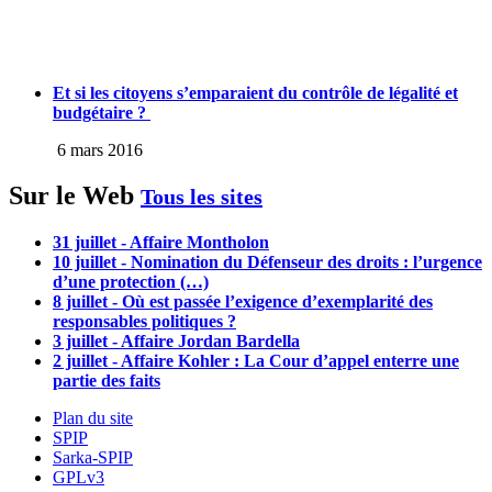
Et si les citoyens s’emparaient du contrôle de légalité et
budgétaire ?
6 mars 2016
Sur le Web
Tous les sites
31 juillet - Affaire Montholon
10 juillet - Nomination du Défenseur des droits : l’urgence
d’une protection (…)
8 juillet - Où est passée l’exigence d’exemplarité des
responsables politiques ?
3 juillet - Affaire Jordan Bardella
2 juillet - Affaire Kohler : La Cour d’appel enterre une
partie des faits
Plan du site
SPIP
Sarka-SPIP
GPLv3