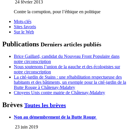
24 février 2013
Contre la corruption, pour l’éthique en politique
Mots-clés
Sites favoris
Sur le Web
Publications
Derniers articles publiés
Brice Gaillard, candidat du Nouveau Front Populaire dans
notre circonscription
Nous soutenons l’union de la gauche et des écologistes sur
notre circonscription
La cité-jardin de Stains : une réhabilitation respectueuse des
habitants et des bâtiments, un exemple pour la cité-jardin de la
Butte Rouge à Châtenay-Malabry
Citoyens Unis contre mairie de Châtenay-Malabry
Brèves
Toutes les brèves
Non au démembrement de la Butte Rouge
23 juin 2019