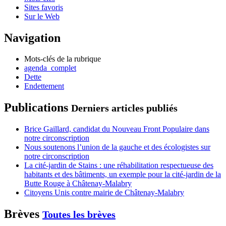
Sites favoris
Sur le Web
Navigation
Mots-clés de la rubrique
agenda_complet
Dette
Endettement
Publications
Derniers articles publiés
Brice Gaillard, candidat du Nouveau Front Populaire dans
notre circonscription
Nous soutenons l’union de la gauche et des écologistes sur
notre circonscription
La cité-jardin de Stains : une réhabilitation respectueuse des
habitants et des bâtiments, un exemple pour la cité-jardin de la
Butte Rouge à Châtenay-Malabry
Citoyens Unis contre mairie de Châtenay-Malabry
Brèves
Toutes les brèves