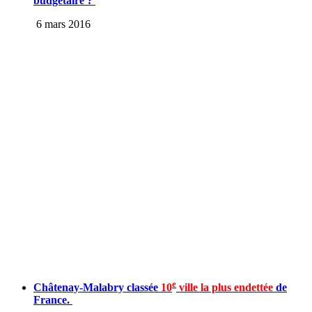
budgétaire ?
6 mars 2016
e
Châtenay-Malabry classée
10
ville la plus endettée
de
France.