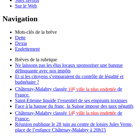
Sites favoris
Sur le Web
Navigation
Mots-clés de la brève
Dette
Dexia
Endettement
Brèves de la rubrique
Ne laissons pas les élus locaux sponsoriser une banque
délinquante avec nos impôts
Et si les citoyens s’emparaient du contrôle de légalité et
budgétaire ?
e
Châtenay-Malabry classée
10
ville la plus endettée
de
France.
Saint-Etienne liquide l’essentiel de ses emprunts toxiques
Face à la hausse du franc, la Suisse impose des taux négatifs
e
Châtenay-Malabry classée
14
ville la plus endettée
de
France.
Réunion publique le 28 juin au centre de loisirs Jules Verne,
place de l’enfance Châtenay-Malabry à 20h15