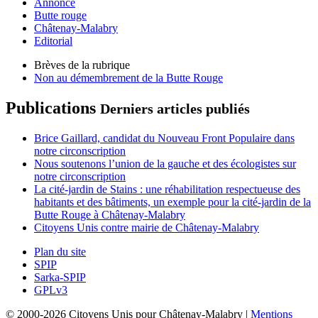
Annonce
Butte rouge
Châtenay-Malabry
Editorial
Brèves de la rubrique
Non au démembrement de la Butte Rouge
Publications
Derniers articles publiés
Brice Gaillard, candidat du Nouveau Front Populaire dans
notre circonscription
Nous soutenons l’union de la gauche et des écologistes sur
notre circonscription
La cité-jardin de Stains : une réhabilitation respectueuse des
habitants et des bâtiments, un exemple pour la cité-jardin de la
Butte Rouge à Châtenay-Malabry
Citoyens Unis contre mairie de Châtenay-Malabry
Plan du site
SPIP
Sarka-SPIP
GPLv3
© 2000-2026 Citoyens Unis pour Châtenay-Malabry |
Mentions