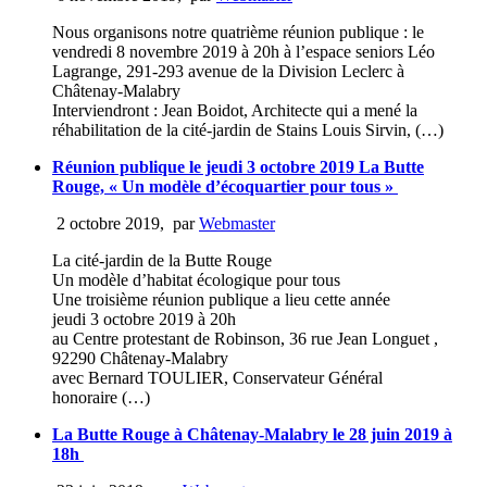
Nous organisons notre quatrième réunion publique : le
vendredi 8 novembre 2019 à 20h à l’espace seniors Léo
Lagrange, 291-293 avenue de la Division Leclerc à
Châtenay-Malabry
Interviendront : Jean Boidot, Architecte qui a mené la
réhabilitation de la cité-jardin de Stains Louis Sirvin, (…)
Réunion publique le jeudi 3 octobre 2019 La Butte
Rouge, « Un modèle d’écoquartier pour tous »
2 octobre 2019
,
par
Webmaster
La cité-jardin de la Butte Rouge
Un modèle d’habitat écologique pour tous
Une troisième réunion publique a lieu cette année
jeudi 3 octobre 2019 à 20h
au Centre protestant de Robinson, 36 rue Jean Longuet ,
92290 Châtenay-Malabry
avec Bernard TOULIER, Conservateur Général
honoraire (…)
La Butte Rouge à Châtenay-Malabry le 28 juin 2019 à
18h