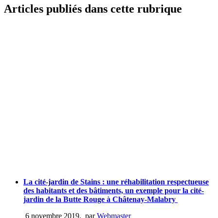
Articles publiés dans cette rubrique
La cité-jardin de Stains : une réhabilitation respectueuse
des habitants et des bâtiments, un exemple pour la cité-
jardin de la Butte Rouge à Châtenay-Malabry
6 novembre 2019
,
par
Webmaster