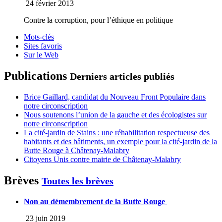
24 février 2013
Contre la corruption, pour l’éthique en politique
Mots-clés
Sites favoris
Sur le Web
Publications
Derniers articles publiés
Brice Gaillard, candidat du Nouveau Front Populaire dans
notre circonscription
Nous soutenons l’union de la gauche et des écologistes sur
notre circonscription
La cité-jardin de Stains : une réhabilitation respectueuse des
habitants et des bâtiments, un exemple pour la cité-jardin de la
Butte Rouge à Châtenay-Malabry
Citoyens Unis contre mairie de Châtenay-Malabry
Brèves
Toutes les brèves
Non au démembrement de la Butte Rouge
23 juin 2019