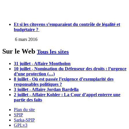
Et si les citoyens s’emparaient du contrôle de légalité et
budgétaire ?
6 mars 2016
Sur le Web
Tous les sites
31 juillet - Affaire Montholon
10 juillet - Nomination du Défenseur des droits : l’urgence
d’une protection (…)
8 juillet - Où est passée l’exigence d’exemplarité des
responsables politiques ?
3 juillet - Affaire Jordan Bardella
2 juillet - Affaire Kohler : La Cour d’appel enterre une
partie des faits
Plan du site
SPIP
Sarka-SPIP
GPLv3