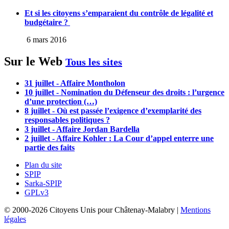
Et si les citoyens s’emparaient du contrôle de légalité et
budgétaire ?
6 mars 2016
Sur le Web
Tous les sites
31 juillet - Affaire Montholon
10 juillet - Nomination du Défenseur des droits : l’urgence
d’une protection (…)
8 juillet - Où est passée l’exigence d’exemplarité des
responsables politiques ?
3 juillet - Affaire Jordan Bardella
2 juillet - Affaire Kohler : La Cour d’appel enterre une
partie des faits
Plan du site
SPIP
Sarka-SPIP
GPLv3
© 2000-2026 Citoyens Unis pour Châtenay-Malabry |
Mentions
légales