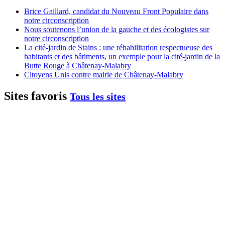
Brice Gaillard, candidat du Nouveau Front Populaire dans
notre circonscription
Nous soutenons l’union de la gauche et des écologistes sur
notre circonscription
La cité-jardin de Stains : une réhabilitation respectueuse des
habitants et des bâtiments, un exemple pour la cité-jardin de la
Butte Rouge à Châtenay-Malabry
Citoyens Unis contre mairie de Châtenay-Malabry
Sites favoris
Tous les sites