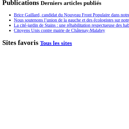
Publications
Derniers articles publiés
Brice Gaillard, candidat du Nouveau Front Populaire dans notre
Nous soutenons l’union de la gauche et des écologistes sur notr
La cité-jardin de Stains : une réhabilitation respectueuse des h
Citoyens Unis contre mairie de Châtenay-Malabry
Sites favoris
Tous les sites