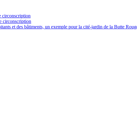
 circonscription
e circonscription
abitants et des bâtiments, un exemple pour la cité-jardin de la Butte R