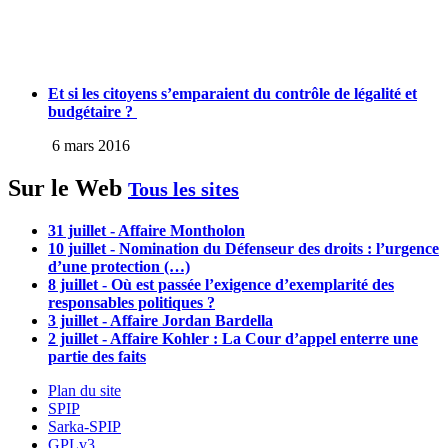
Et si les citoyens s’emparaient du contrôle de légalité et
budgétaire ?
6 mars 2016
Sur le Web
Tous les sites
31 juillet - Affaire Montholon
10 juillet - Nomination du Défenseur des droits : l’urgence
d’une protection (…)
8 juillet - Où est passée l’exigence d’exemplarité des
responsables politiques ?
3 juillet - Affaire Jordan Bardella
2 juillet - Affaire Kohler : La Cour d’appel enterre une
partie des faits
Plan du site
SPIP
Sarka-SPIP
GPLv3