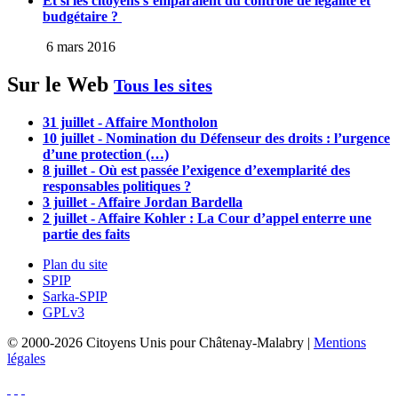
Et si les citoyens s’emparaient du contrôle de légalité et
budgétaire ?
6 mars 2016
Sur le Web
Tous les sites
31 juillet - Affaire Montholon
10 juillet - Nomination du Défenseur des droits : l’urgence
d’une protection (…)
8 juillet - Où est passée l’exigence d’exemplarité des
responsables politiques ?
3 juillet - Affaire Jordan Bardella
2 juillet - Affaire Kohler : La Cour d’appel enterre une
partie des faits
Plan du site
SPIP
Sarka-SPIP
GPLv3
© 2000-2026 Citoyens Unis pour Châtenay-Malabry |
Mentions
légales