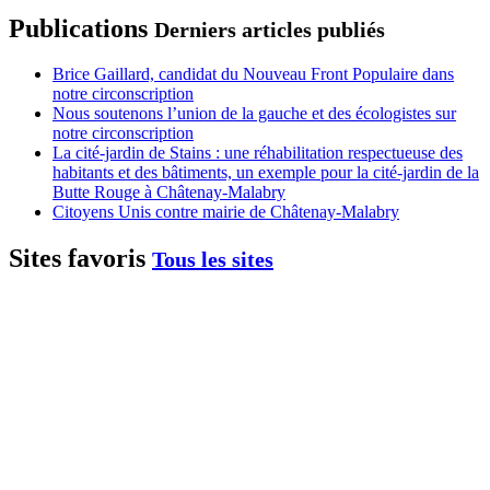
Publications
Derniers articles publiés
Brice Gaillard, candidat du Nouveau Front Populaire dans
notre circonscription
Nous soutenons l’union de la gauche et des écologistes sur
notre circonscription
La cité-jardin de Stains : une réhabilitation respectueuse des
habitants et des bâtiments, un exemple pour la cité-jardin de la
Butte Rouge à Châtenay-Malabry
Citoyens Unis contre mairie de Châtenay-Malabry
Sites favoris
Tous les sites