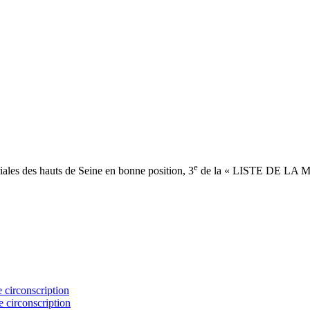
e
riales des hauts de Seine en bonne position, 3
de la « LISTE DE LA
 circonscription
e circonscription