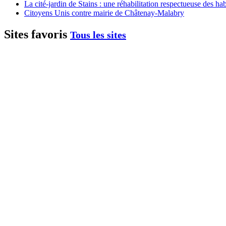
La cité-jardin de Stains : une réhabilitation respectueuse des h
Citoyens Unis contre mairie de Châtenay-Malabry
Sites favoris
Tous les sites