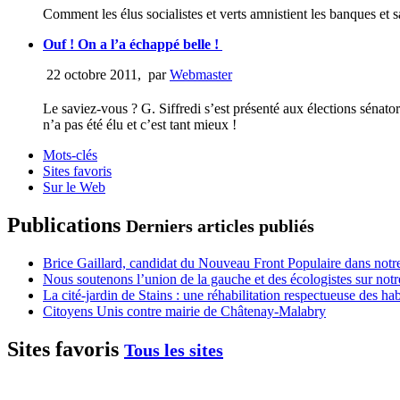
Comment les élus socialistes et verts amnistient les banques et sa
Ouf ! On a l’a échappé belle !
22 octobre 2011
,
par
Webmaster
Le saviez-vous ? G. Siffredi s’est présenté aux élections sénato
n’a pas été élu et c’est tant mieux !
Mots-clés
Sites favoris
Sur le Web
Publications
Derniers articles publiés
Brice Gaillard, candidat du Nouveau Front Populaire dans notre
Nous soutenons l’union de la gauche et des écologistes sur notr
La cité-jardin de Stains : une réhabilitation respectueuse des h
Citoyens Unis contre mairie de Châtenay-Malabry
Sites favoris
Tous les sites