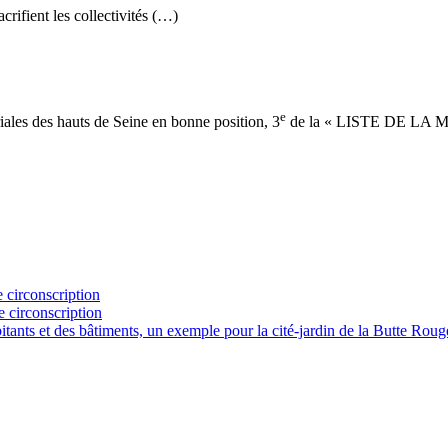
crifient les collectivités (…)
e
riales des hauts de Seine en bonne position, 3
de la « LISTE DE LA
 circonscription
e circonscription
abitants et des bâtiments, un exemple pour la cité-jardin de la Butte R