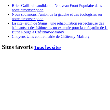
Brice Gaillard, candidat du Nouveau Front Populaire dans
notre circonscription
Nous soutenons l’union de la gauche et des écologistes sur
notre circonscription
La cité-jardin de Stains : une réhabilitation respectueuse des
habitants et des bâtiments, un exemple pour la cité-jardin de la
Butte Rouge à Châtenay-Malabry
Citoyens Unis contre mairie de Châtenay-Malabry
Sites favoris
Tous les sites