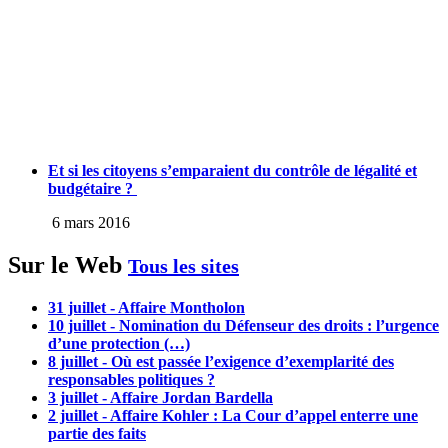
Et si les citoyens s’emparaient du contrôle de légalité et
budgétaire ?
6 mars 2016
Sur le Web
Tous les sites
31 juillet - Affaire Montholon
10 juillet - Nomination du Défenseur des droits : l’urgence
d’une protection (…)
8 juillet - Où est passée l’exigence d’exemplarité des
responsables politiques ?
3 juillet - Affaire Jordan Bardella
2 juillet - Affaire Kohler : La Cour d’appel enterre une
partie des faits