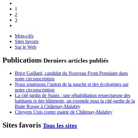
1
2
3
Mots-clés
Sites favoris
Sur le Web
Publications
Derniers articles publiés
Brice Gaillard, candidat du Nouveau Front Populaire dans
notre circonscription
Nous soutenons l’union de la gauche et des écologistes sur
notre circonscription
La cité-jardin de Stains : une réhabilitation respectueuse des
habitants et des bâtiments, un exemple pour la cité-jardin de la
Butte Rouge à Châtenay-Malabry
Citoyens Unis contre mairie de Châtenay-Malabry
Sites favoris
Tous les sites