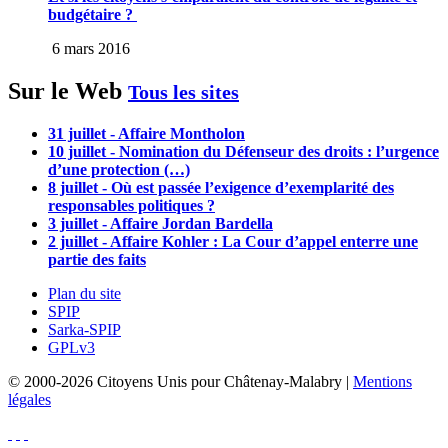
budgétaire ?
6 mars 2016
Sur le Web
Tous les sites
31 juillet - Affaire Montholon
10 juillet - Nomination du Défenseur des droits : l’urgence
d’une protection (…)
8 juillet - Où est passée l’exigence d’exemplarité des
responsables politiques ?
3 juillet - Affaire Jordan Bardella
2 juillet - Affaire Kohler : La Cour d’appel enterre une
partie des faits
Plan du site
SPIP
Sarka-SPIP
GPLv3
© 2000-2026 Citoyens Unis pour Châtenay-Malabry |
Mentions
légales