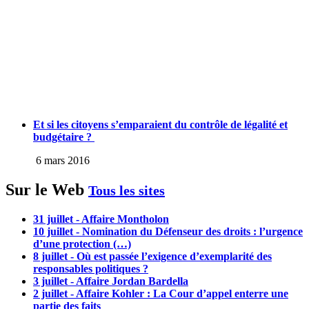
Et si les citoyens s’emparaient du contrôle de légalité et
budgétaire ?
6 mars 2016
Sur le Web
Tous les sites
31 juillet - Affaire Montholon
10 juillet - Nomination du Défenseur des droits : l’urgence
d’une protection (…)
8 juillet - Où est passée l’exigence d’exemplarité des
responsables politiques ?
3 juillet - Affaire Jordan Bardella
2 juillet - Affaire Kohler : La Cour d’appel enterre une
partie des faits