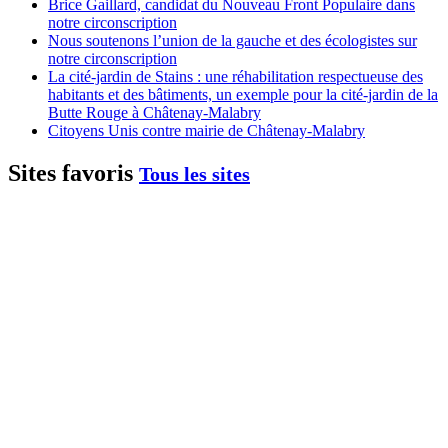
Brice Gaillard, candidat du Nouveau Front Populaire dans
notre circonscription
Nous soutenons l’union de la gauche et des écologistes sur
notre circonscription
La cité-jardin de Stains : une réhabilitation respectueuse des
habitants et des bâtiments, un exemple pour la cité-jardin de la
Butte Rouge à Châtenay-Malabry
Citoyens Unis contre mairie de Châtenay-Malabry
Sites favoris
Tous les sites