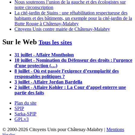
Nous soutenons l’union de la gauche et des écologistes sur
notre circonscription
La cité-jardin de Stains : une réhabilitation respectueuse des
habitants et des bâtiments, un exemple pour la cité-jardin de la
Butte Rouge à Châtenay-Malabry
Citoyens Unis contre mairie de Châtenay-Malabry
Sur le Web
Tous les sites
31 juillet - Affaire Montholon
10 juillet - Nomination du Défenseur des droits : l’urgence
d’une protection (…)
8 juillet - Où est passée l’exigence d’exemplarité des
responsables politiques ?
3 juillet - Affaire Jordan Bardella
2 juillet - Affaire Kohler : La Cour d’appel enterre une
partie des faits
Plan du site
SPIP
Sarka-SPIP
GPLv3
© 2000-2026 Citoyens Unis pour Châtenay-Malabry |
Mentions
légales