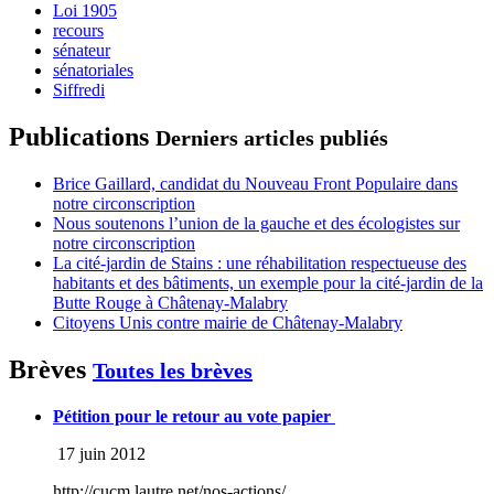
Loi 1905
recours
sénateur
sénatoriales
Siffredi
Publications
Derniers articles publiés
Brice Gaillard, candidat du Nouveau Front Populaire dans
notre circonscription
Nous soutenons l’union de la gauche et des écologistes sur
notre circonscription
La cité-jardin de Stains : une réhabilitation respectueuse des
habitants et des bâtiments, un exemple pour la cité-jardin de la
Butte Rouge à Châtenay-Malabry
Citoyens Unis contre mairie de Châtenay-Malabry
Brèves
Toutes les brèves
Pétition pour le retour au vote papier
17 juin 2012
http://cucm.lautre.net/nos-actions/...